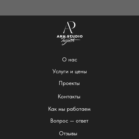
Мы продаем не стены и потолки. Мы продаем
предсказуемость, спокойствие и гарантированную
красоту.
Давайте сделаем последний и самый важный шаг вместе
— от идеи на бумаге до идеального интерьера в жизни.
О нас
Услуги и цены
Проекты
Контакты
Как мы работаем
Вопрос — ответ
Отзывы