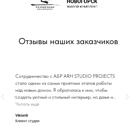
Отзывы наших заказчиков
Сотрудничество с A&P ARH STUDIO PROJECTS
стало одним из самых приятных этапов работы
над новым домом. Я обратилась к ним, чтобы
создать уютный и стильный интерьер, но даже не
ожидала, насколько уникальным получится
Читать ещё
результат. Студия предложила множество идей,
Viktoriii
вдохновившись проектами из их галереи работ
Клиент студии
https://studio-arh.ru/gallery
. Сначала был