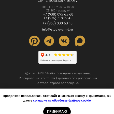
СТР. 12, ПОДЪЕЗД 4, ЭТАЖ 2
ПН - ПТ с 9:00 до 18:00
СБ, ВС - выходной
+7 (938) 095 65 68
+7 (926) 318 19 45
+7 (968) 030 63 10
info@studio-arh-t.ru
©2026 ARH Studio. Все права защищены.
Копирование контента / дизайна без разрешения
автора строго запрещено.
Политика конфиденциальности
Продолжая использовать этот сайт и нажимая кнопку «Принимаю», вы
даете
согласие на обработку файлов cookie
ARH STUDIO
ПРИНИМАЮ