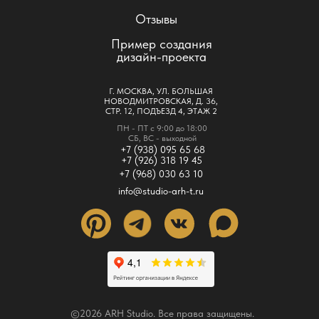
закупаем для вас по оптовым ценам, которые часто
Отзывы
ниже розничных даже с учетом нашей логистической
Пример создания
наценки. И мы точно знаем, где найти тот самый
дизайн-проекта
«итальянский ламинат с фактурой дуба» из
визуализации, а не его дешевую копию.
Г. МОСКВА, УЛ. БОЛЬШАЯ
НОВОДМИТРОВСКАЯ, Д. 36,
СТР. 12, ПОДЪЕЗД 4, ЭТАЖ 2
Дизайнерский надзор — не формальность, а система
ПН - ПТ с 9:00 до 18:00
контроля.
СБ, ВС - выходной
+7 (938) 095 65 68
+7 (926) 318 19 45
Наш дизайнер, автор проекта, не бросает вас. Он
+7 (968) 030 63 10
регулярно приезжает на объект не просто «посмотреть»,
info@studio-arh-t.ru
а проконтролировать: тот ли оттенок краски нанесли,
ровно ли уложили плитку по разметке, соответствует ли
установленная мебель эскизу. Мы страхуем вас от
фатальных ошибок исполнения, которые убивают всю
идею.
Что в итоге вы получаете, передав нам реализацию «под
©2026 ARH Studio. Все права защищены.
ключ»?