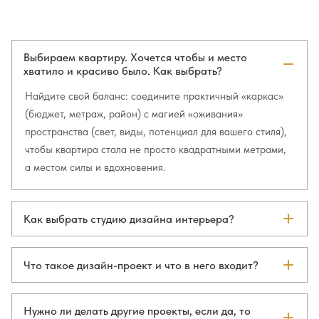
Выбираем квартиру. Хочется чтобы и место
хватило и красиво было. Как выбрать?
Найдите свой баланс: соедините практичный «каркас»
(бюджет, метраж, район) с магией «оживания»
пространства (свет, виды, потенциал для вашего стиля),
чтобы квартира стала не просто квадратными метрами,
а местом силы и вдохновения.
Как выбрать студию дизайна интерьера?
Выберите того, кто говорит с вами на языке ваших
ценностей, а на языке чертежей — со строителями.
Что такое дизайн-проект и что в него входит?
Дизайн-проект — это полный комплект документов и
визуализаций, который превращает ваши пожелания в
Нужно ли делать другие проекты, если да, то