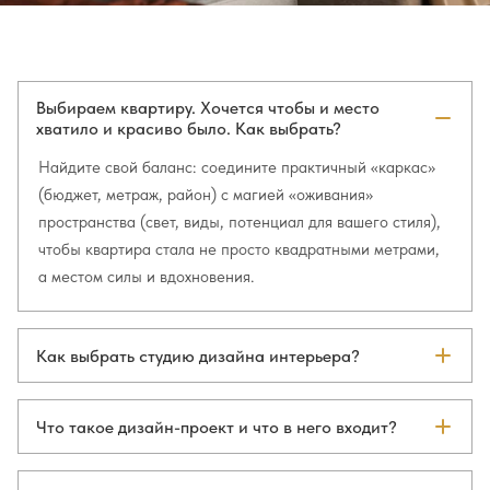
Выбираем квартиру. Хочется чтобы и место
хватило и красиво было. Как выбрать?
Найдите свой баланс: соедините практичный «каркас»
(бюджет, метраж, район) с магией «оживания»
пространства (свет, виды, потенциал для вашего стиля),
чтобы квартира стала не просто квадратными метрами,
а местом силы и вдохновения.
Как выбрать студию дизайна интерьера?
Выберите того, кто говорит с вами на языке ваших
ценностей, а на языке чертежей — со строителями.
Что такое дизайн-проект и что в него входит?
Дизайн-проект — это полный комплект документов и